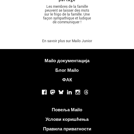
Les membres de la famille
peuvent se laisser des mots
sur le frigo de la famille. Une
façon sympathique et ludique
de communiquer !
En savoir plus sur Mailo Junior
Више информација
Mailo документација
Блог Mailo
ФАК
Друштвене мреже
Facebook
Mastodon
Bluesky
LinkedIn
Instagram
Threads
Корисни линкови
Повеља Mailo
Услови коришћења
Правила приватности