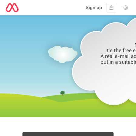
Sign up
Sign in
Lang
It's the free 
A real e-mail a
but in a suitab