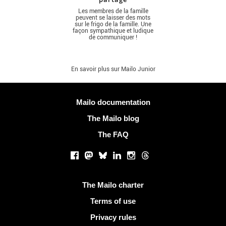
Les membres de la famille
peuvent se laisser des mots
sur le frigo de la famille. Une
façon sympathique et ludique
de communiquer !
En savoir plus sur Mailo Junior
More information
Mailo documentation
The Mailo blog
The FAQ
Social networks
Facebook
Mastodon
Bluesky
LinkedIn
Instagram
Threads
Useful links
The Mailo charter
Terms of use
Privacy rules