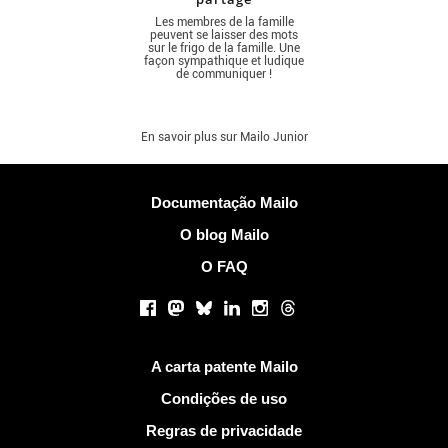
Les membres de la famille
peuvent se laisser des mots
sur le frigo de la famille. Une
façon sympathique et ludique
de communiquer !
En savoir plus sur Mailo Junior
Mais Informações
Documentação Mailo
O blog Mailo
O FAQ
Redes sociais
Facebook
Mastodon
Bluesky
LinkedIn
Instagram
Threads
Links Úteis
A carta patente Mailo
Condições de uso
Regras de privacidade